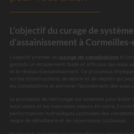
L'objectif du curage de système
d'assainissement à Cormeilles-
L'objectif premier du
curage de canalisations
à Corm
garantir un écoulement fluide et efficace des eaux us
et le réseau d'assainissement. Ce processus implique 
sortes d'obstructions, de débris et de dépôts qui pe
les canalisations et entraver l'écoulement des eaux 
Le processus de nettoyage est essentiel pour évite
eaux usées et les mauvaises odeurs. En outre, il contr
performances hydrauliques optimales des canalisation
risque de défaillance et de réparations coûteuses.
En résumé, le curage est primordial pour assurer le
b