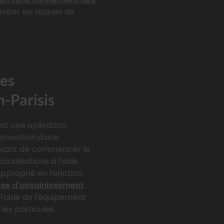
viter les risques de
mes
n-Parisis
est une opération
tervention d'une
Avant de commencer le
analisations à l'aide
approprié en fonction
ise d'assainissement
l'aide de l'équipement
 les particules