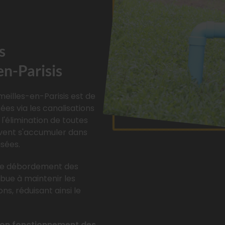
s
en-Parisis
eilles-en-Parisis est de
ées via les canalisations
l'élimination de toutes
uvent s'accumuler dans
usées.
r le débordement des
ibue à maintenir les
s, réduisant ainsi le
on fonctionnement des