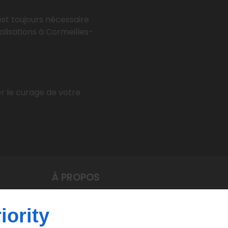
est toujours nécessaire
lisations à Cormeilles-
r le curage de votre
À PROPOS
Mentions légal
Accueil
iority
Plan du site
Contactez-nous